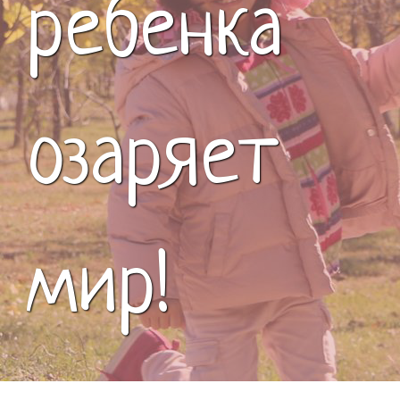
ребенка
озаряет
мир!