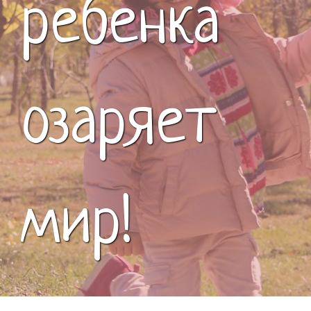
ребенка
озаряет
мир!