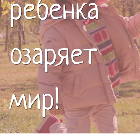
ребенка
озаряет
мир!