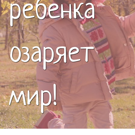
ребенка
озаряет
мир!