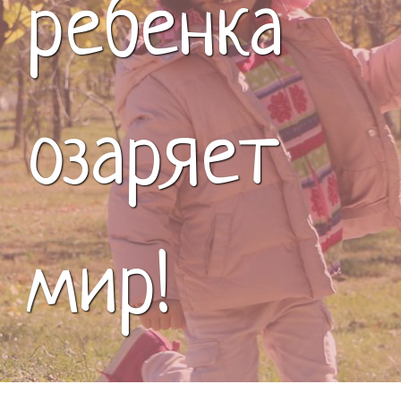
ребенка
озаряет
мир!