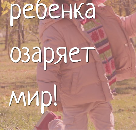
ребенка
озаряет
мир!