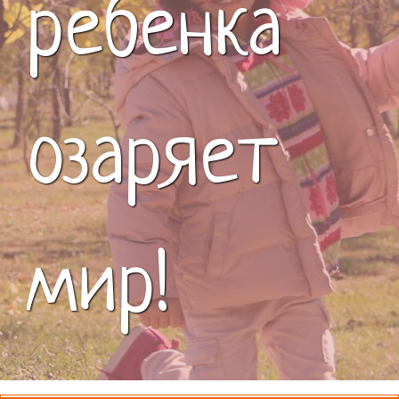
ребенка
озаряет
мир!