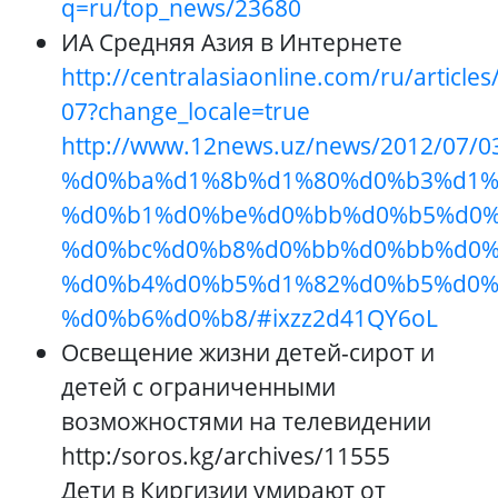
q=ru/top_news/23680
ИА Средняя Азия в Интернете
http://centralasiaonline.com/ru/article
07?change_locale=true
http://www.12news.uz/news/2012/07/
%d0%ba%d1%8b%d1%80%d0%b3%d1%
%d0%b1%d0%be%d0%bb%d0%b5%d0%
%d0%bc%d0%b8%d0%bb%d0%bb%d0%
%d0%b4%d0%b5%d1%82%d0%b5%d0%
%d0%b6%d0%b8/#ixzz2d41QY6oL
Освещение жизни детей-сирот и
детей с ограниченными
возможностями на телевидении
http:/soros.kg/archives/11555
Дети в Киргизии умирают от