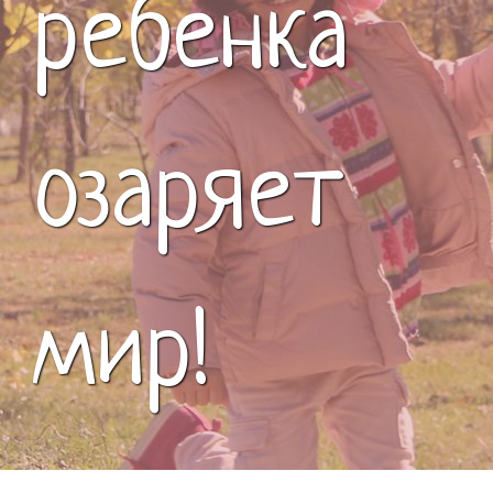
ребенка
озаряет
мир!